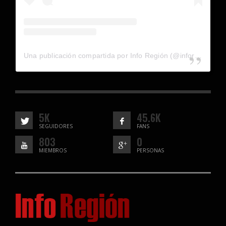
Una publicación compartida por Info Región (@inforegion_redes)
5K
45.6K
SEGUIDORES
FANS
803
0
MIEMBROS
PERSONAS