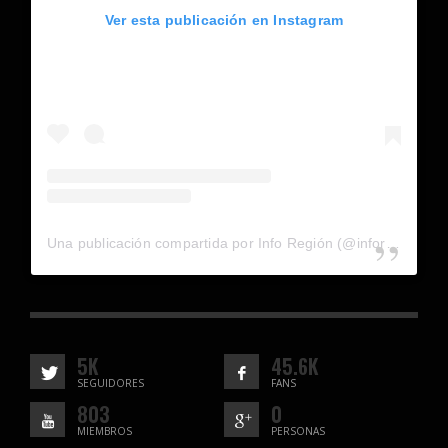
Ver esta publicación en Instagram
Una publicación compartida por Info Región (@inforegion_redes)
5K
45.6K
SEGUIDORES
FANS
803
0
MIEMBROS
PERSONAS