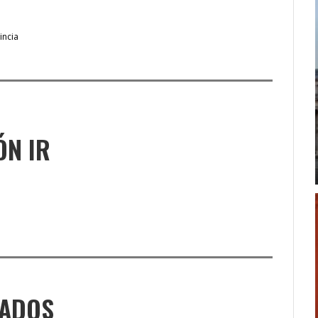
incia
ÓN IR
NADOS