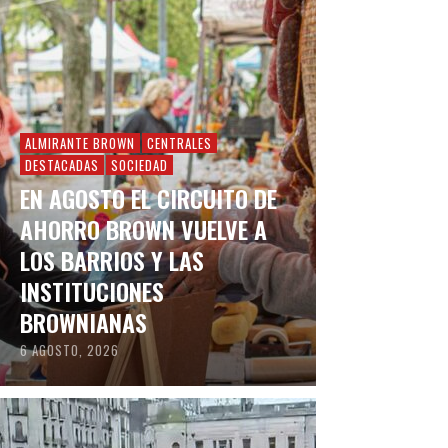
ALMIRANTE BROWN
CENTRALES
DESTACADAS
SOCIEDAD
EN AGOSTO EL CIRCUITO DE
AHORRO BROWN VUELVE A
LOS BARRIOS Y LAS
INSTITUCIONES
BROWNIANAS
6 AGOSTO, 2026