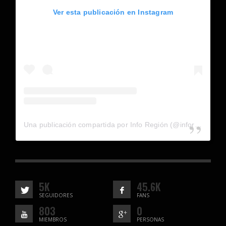
Ver esta publicación en Instagram
Una publicación compartida por Info Región (@inforegion_redes)
5K
45.6K
SEGUIDORES
FANS
803
0
MIEMBROS
PERSONAS