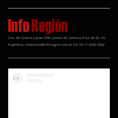
Cno. de Cintura y Juan XXIII, Lomas de Zamora, Pcia. de Bs. As.
Argentina. redaccion@inforegion.com.ar Tel: 54-11-4283-0062