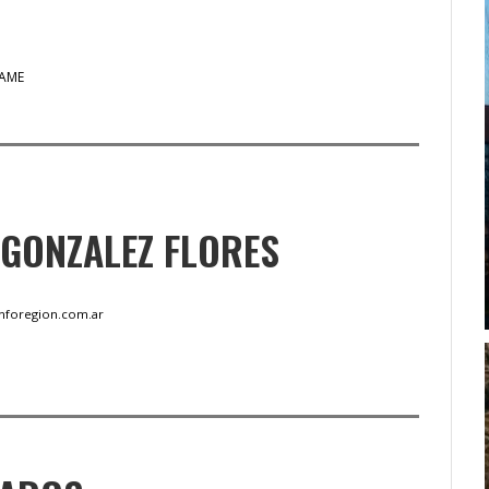
CAME
 GONZALEZ FLORES
inforegion.com.ar