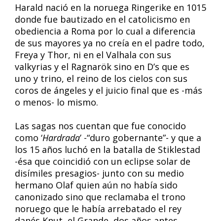
Harald nació en la noruega Ringerike en 1015
donde fue bautizado en el catolicismo en
obediencia a Roma por lo cual a diferencia
de sus mayores ya no creía en el padre todo,
Freya y Thor, ni en el Valhala con sus
valkyrias y el Ragnarök sino en D’s que es
uno y trino, el reino de los cielos con sus
coros de ángeles y el juicio final que es -más
o menos- lo mismo.
Las sagas nos cuentan que fue conocido
como ‘
Hardrada
’ -“duro gobernante”- y que a
los 15 años luchó en la batalla de Stiklestad
-ésa que coincidió con un eclipse solar de
disímiles presagios- junto con su medio
hermano Olaf quien aún no había sido
canonizado sino que reclamaba el trono
noruego que le había arrebatado el rey
danés Knut, el Grande, dos años antes.