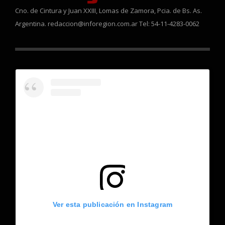
Cno. de Cintura y Juan XXIII, Lomas de Zamora, Pcia. de Bs. As.
Argentina. redaccion@inforegion.com.ar Tel: 54-11-4283-0062
Ver esta publicación en Instagram