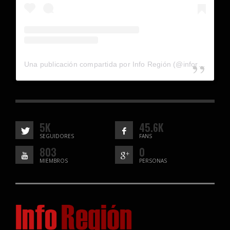
Una publicación compartida por Info Región (@inforegion_redes)
5K
45.6K
SEGUIDORES
FANS
803
0
MIEMBROS
PERSONAS