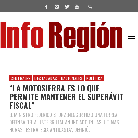
CENTRALES
DESTACADAS
NACIONALES
POLÍTICA
“LA MOTOSIERRA ES LO QUE
PERMITE MANTENER EL SUPERÁVIT
FISCAL”
EL MINISTRO FEDERICO STURZENEGGER HIZO UNA FÉRREA
DEFENSA DEL AJUSTE BRUTAL ANUNCIADO EN LAS ÚLTIMAS
HORAS. "ESTRATEGIA ANTICASTA", DEFINIÓ.