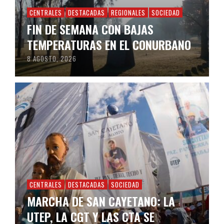
CENTRALES
DESTACADAS
REGIONALES
SOCIEDAD
FIN DE SEMANA CON BAJAS
TEMPERATURAS EN EL CONURBANO
8 AGOSTO, 2026
CENTRALES
DESTACADAS
SOCIEDAD
MARCHA DE SAN CAYETANO: LA
UTEP, LA CGT Y LAS CTA SE