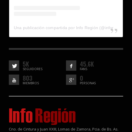
Una publicación compartida por Info Región (@inforegion_redes)
5K
45.6K
SEGUIDORES
FANS
803
0
MIEMBROS
PERSONAS
Cno. de Cintura y Juan XXIII, Lomas de Zamora, Pcia. de Bs. As.