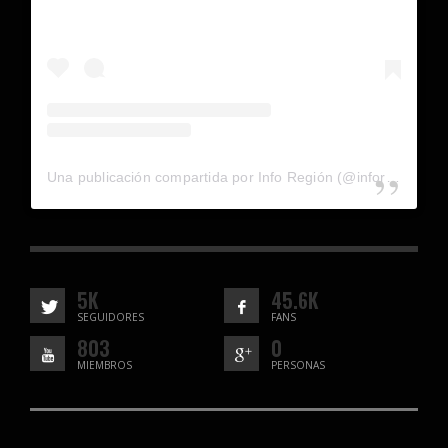
Una publicación compartida por Info Región (@inforegion_redes)
5K
45.6K
SEGUIDORES
FANS
803
0
MIEMBROS
PERSONAS