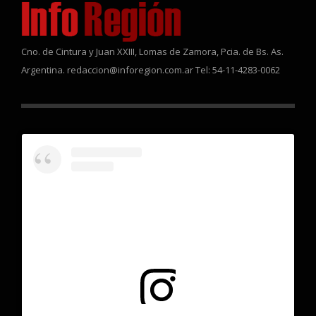
Cno. de Cintura y Juan XXIII, Lomas de Zamora, Pcia. de Bs. As.
Argentina. redaccion@inforegion.com.ar Tel: 54-11-4283-0062