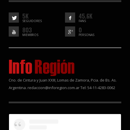
5K
45.6K
SEGUIDORES
FANS
803
0
MIEMBROS
PERSONAS
Cno. de Cintura y Juan XXIII, Lomas de Zamora, Pcia. de Bs. As.
Argentina. redaccion@inforegion.com.ar Tel: 54-11-4283-0062