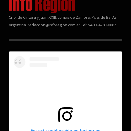
Cno. de Cintura y Juan XXIII, Lomas de Zamora, Pcia. de Bs. As.
Argentina. redaccion@inforegion.com.ar Tel: 54-11-4283-0062
Ver esta publicación en Instagram