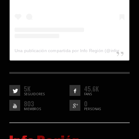
Una publicación compartida por Info Región (@inforegion_redes)
5K
45.6K
SEGUIDORES
FANS
803
0
MIEMBROS
PERSONAS