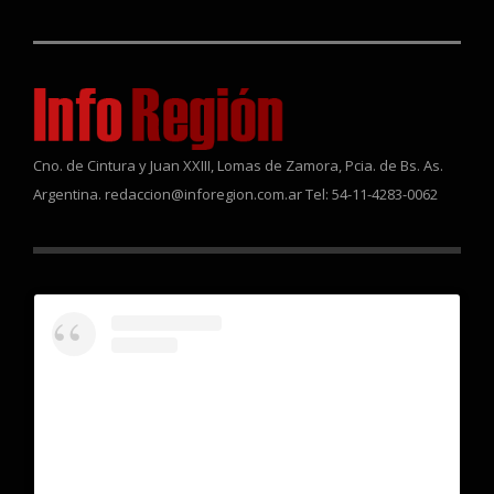
Cno. de Cintura y Juan XXIII, Lomas de Zamora, Pcia. de Bs. As.
Argentina. redaccion@inforegion.com.ar Tel: 54-11-4283-0062