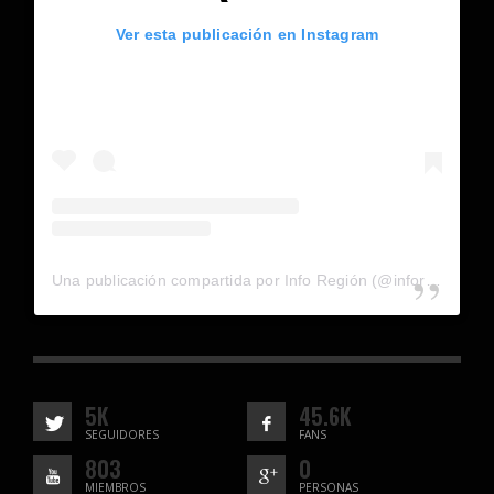
Ver esta publicación en Instagram
Una publicación compartida por Info Región (@inforegion_redes)
5K
45.6K
SEGUIDORES
FANS
803
0
MIEMBROS
PERSONAS