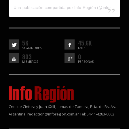
Una publicación compartida por Info Región (@inforegion_redes)
5K
45.6K
SEGUIDORES
FANS
803
0
MIEMBROS
PERSONAS
Cno. de Cintura y Juan XXIII, Lomas de Zamora, Pcia. de Bs. As.
Argentina. redaccion@inforegion.com.ar Tel: 54-11-4283-0062