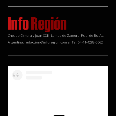
Cno. de Cintura y Juan XXIII, Lomas de Zamora, Pcia. de Bs. As.
Argentina. redaccion@inforegion.com.ar Tel: 54-11-4283-0062