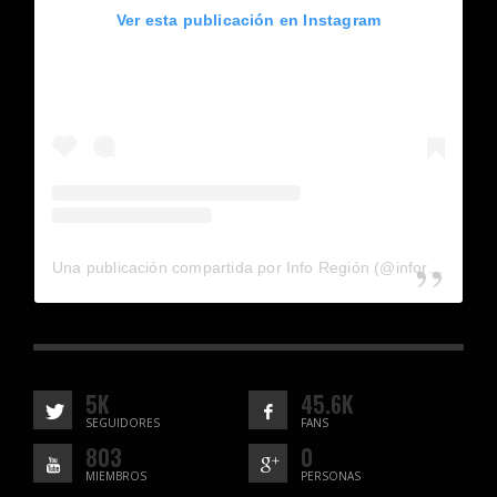
Ver esta publicación en Instagram
Una publicación compartida por Info Región (@inforegion_redes)
5K
45.6K
SEGUIDORES
FANS
803
0
MIEMBROS
PERSONAS