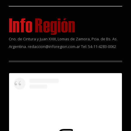
Cno. de Cintura y Juan XXIII, Lomas de Zamora, Pcia. de Bs. As.
Argentina. redaccion@inforegion.com.ar Tel: 54-11-4283-0062