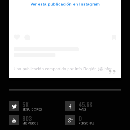
Ver esta publicación en Instagram
Una publicación compartida por Info Región (@inforegion_redes)
5K
45.6K
SEGUIDORES
FANS
803
0
MIEMBROS
PERSONAS