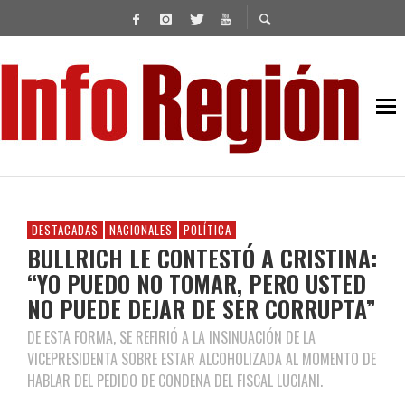
DESTACADAS
NACIONALES
POLÍTICA
BULLRICH LE CONTESTÓ A CRISTINA:
“YO PUEDO NO TOMAR, PERO USTED
NO PUEDE DEJAR DE SER CORRUPTA”
DE ESTA FORMA, SE REFIRIÓ A LA INSINUACIÓN DE LA
VICEPRESIDENTA SOBRE ESTAR ALCOHOLIZADA AL MOMENTO DE
HABLAR DEL PEDIDO DE CONDENA DEL FISCAL LUCIANI.