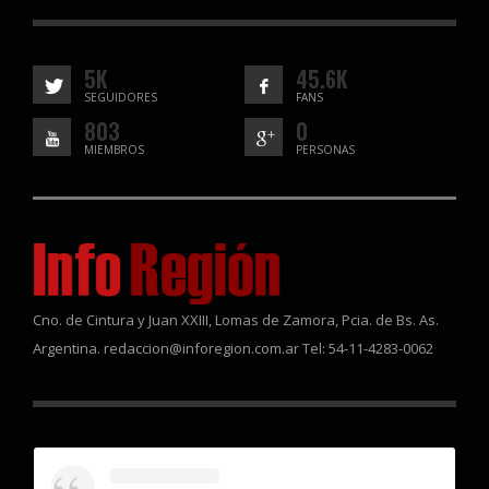
5K
45.6K
SEGUIDORES
FANS
803
0
MIEMBROS
PERSONAS
Cno. de Cintura y Juan XXIII, Lomas de Zamora, Pcia. de Bs. As.
Argentina. redaccion@inforegion.com.ar Tel: 54-11-4283-0062