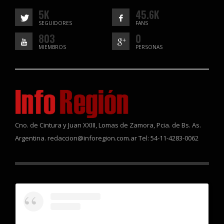
5K
45.6K
SEGUIDORES
FANS
803
0
MIEMBROS
PERSONAS
Cno. de Cintura y Juan XXIII, Lomas de Zamora, Pcia. de Bs. As.
Argentina. redaccion@inforegion.com.ar Tel: 54-11-4283-0062