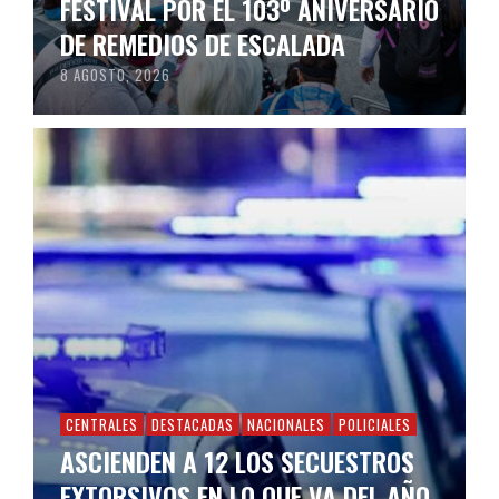
FESTIVAL POR EL 103º ANIVERSARIO
DE REMEDIOS DE ESCALADA
8 AGOSTO, 2026
CENTRALES
DESTACADAS
NACIONALES
POLICIALES
ASCIENDEN A 12 LOS SECUESTROS
EXTORSIVOS EN LO QUE VA DEL AÑO