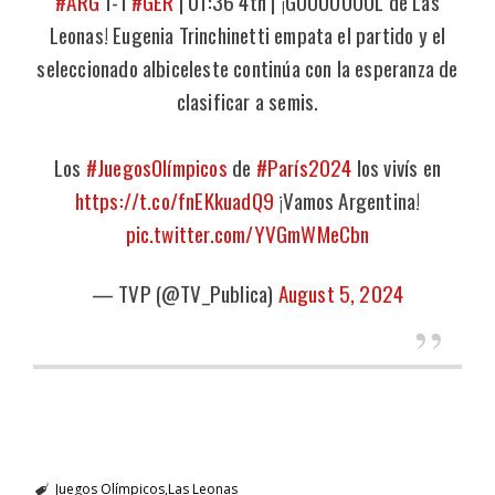
#ARG
1-1
#GER
| 01:36 4th | ¡GOOOOOOOL de Las
Leonas! Eugenia Trinchinetti empata el partido y el
seleccionado albiceleste continúa con la esperanza de
clasificar a semis.
Los
#JuegosOlímpicos
de
#París2024
los vivís en
https://t.co/fnEKkuadQ9
¡Vamos Argentina!
pic.twitter.com/YVGmWMeCbn
— TVP (@TV_Publica)
August 5, 2024
Juegos Olímpicos
Las Leonas