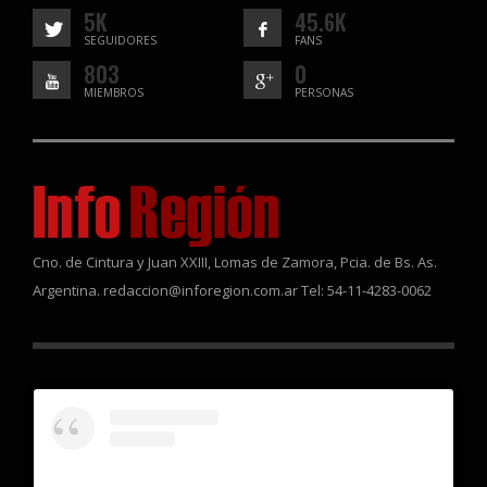
5K
45.6K
SEGUIDORES
FANS
803
0
MIEMBROS
PERSONAS
Cno. de Cintura y Juan XXIII, Lomas de Zamora, Pcia. de Bs. As.
Argentina. redaccion@inforegion.com.ar Tel: 54-11-4283-0062