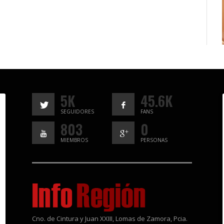
5K
45.6K
SEGUIDORES
FANS
803
0
MIEMBROS
PERSONAS
Cno. de Cintura y Juan XXIII, Lomas de Zamora, Pcia.