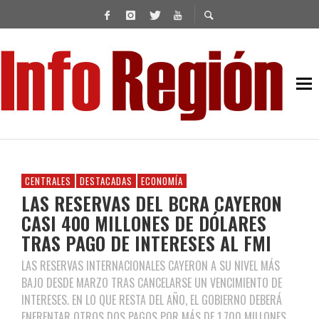
CENTRALES
DESTACADAS
ECONOMÍA
LAS RESERVAS DEL BCRA CAYERON
CASI 400 MILLONES DE DÓLARES
TRAS PAGO DE INTERESES AL FMI
LAS RESERVAS INTERNACIONALES CAYERON A SU NIVEL MÁS
BAJO DESDE MARZO TRAS CANCELARSE UN VENCIMIENTO DE
INTERESES. EN LO QUE RESTA DEL AÑO, EL GOBIERNO DEBERÁ
ENFRENTAR OTROS DOS PAGOS POR MÁS DE 1.700 MILLONES