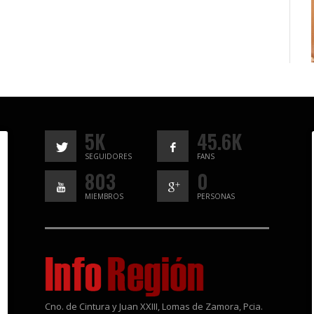
5K
45.6K
SEGUIDORES
FANS
803
0
MIEMBROS
PERSONAS
Cno. de Cintura y Juan XXIII, Lomas de Zamora, Pcia.