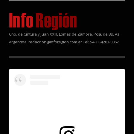
Cno. de Cintura y Juan XXIII, Lomas de Zamora, Pcia. de Bs. As.
Argentina. redaccion@inforegion.com.ar Tel: 54-11-4283-0062