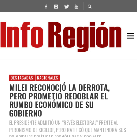
DESTACADAS
NACIONALES
MILEI RECONOCIÓ LA DERROTA,
PERO PROMETIÓ REDOBLAR EL
RUMBO ECONÓMICO DE SU
GOBIERNO
EL PRESIDENTE ADMITIÓ UN “REVÉS ELECTORAL” FRENTE AL
PERONISMO DE KICILLOF, PERO RATIFICÓ QUE MANTENDRÁ SUS