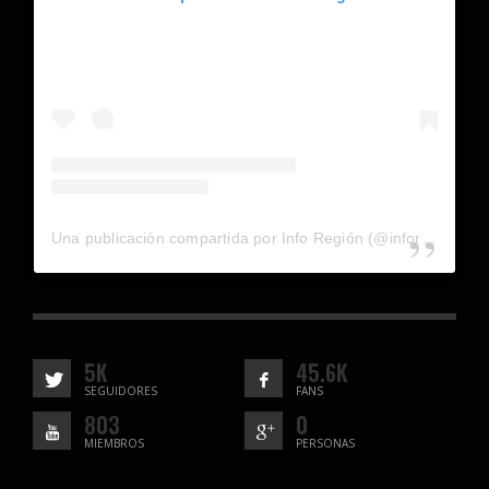
Una publicación compartida por Info Región (@inforegion_redes)
5K
45.6K
SEGUIDORES
FANS
803
0
MIEMBROS
PERSONAS