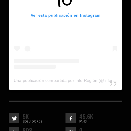
Ver esta publicación en Instagram
Una publicación compartida por Info Región (@inforegion_redes)
5K
45.6K
SEGUIDORES
FANS
803
0