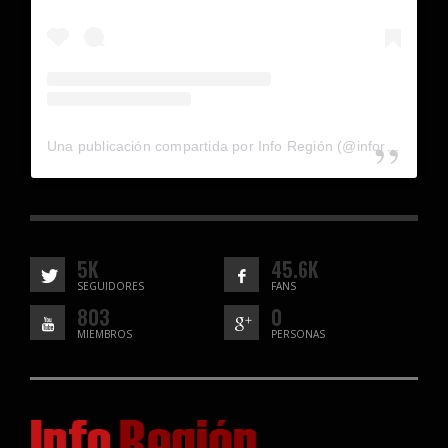
Una publicación compartida por Info Región (@inforegion_redes)
5K
45.6K
SEGUIDORES
FANS
803
0
MIEMBROS
PERSONAS