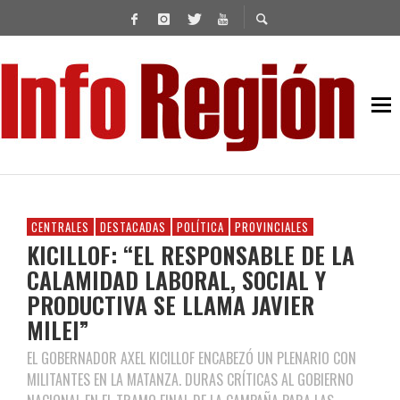
CENTRALES
DESTACADAS
POLÍTICA
PROVINCIALES
KICILLOF: “EL RESPONSABLE DE LA
CALAMIDAD LABORAL, SOCIAL Y
PRODUCTIVA SE LLAMA JAVIER
MILEI”
EL GOBERNADOR AXEL KICILLOF ENCABEZÓ UN PLENARIO CON
MILITANTES EN LA MATANZA. DURAS CRÍTICAS AL GOBIERNO