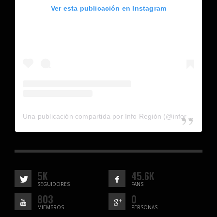
Ver esta publicación en Instagram
Una publicación compartida por Info Región (@inforegion_redes)
5K
45.6K
SEGUIDORES
FANS
803
0
MIEMBROS
PERSONAS