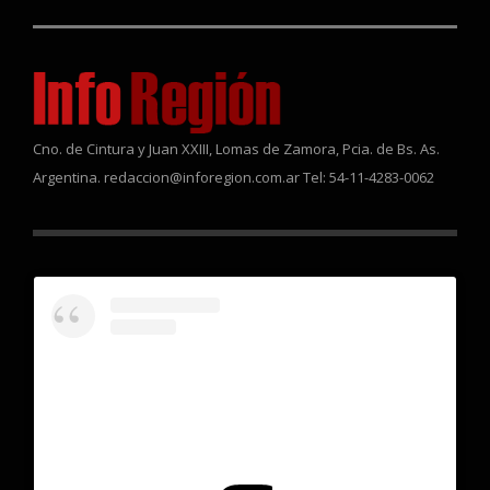
Cno. de Cintura y Juan XXIII, Lomas de Zamora, Pcia. de Bs. As.
Argentina. redaccion@inforegion.com.ar Tel: 54-11-4283-0062