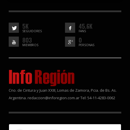
5K
45.6K
SEGUIDORES
FANS
803
0
MIEMBROS
PERSONAS
Cno. de Cintura y Juan XXIII, Lomas de Zamora, Pcia. de Bs. As.
Argentina. redaccion@inforegion.com.ar Tel: 54-11-4283-0062