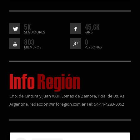
5K
45.6K
SEGUIDORES
FANS
803
0
MIEMBROS
PERSONAS
Cno. de Cintura y Juan XXIII, Lomas de Zamora, Pcia. de Bs. As.
Argentina. redaccion@inforegion.com.ar Tel: 54-11-4283-0062