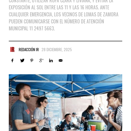
CONSTANTE, UTILIZAR ROPA CLARA Y LIVIANA, Y EVITAR LA
EXPOSICIÓN AL SOL ENTRE LAS 11 Y LAS 16 HORAS. ANTE
CUALQUIER EMERGENCIA, LOS VECINOS DE LOMAS DE ZAMORA
PUEDEN COMUNICARSE CON EL NÚMERO DE ATENCIÓN
MUNICIPAL 11 2497 5663.
REDACCIÓN IR
28 DICIEMBRE, 2025