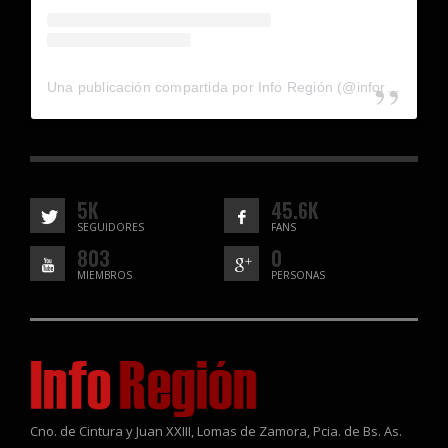
Una publicación compartida por Info Región (@inforegion_redes)
5K
45.6K
SEGUIDORES
FANS
803
0
MIEMBROS
PERSONAS
Cno. de Cintura y Juan XXIII, Lomas de Zamora, Pcia. de Bs. As.