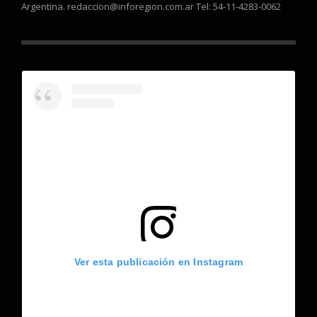
Argentina. redaccion@inforegion.com.ar Tel: 54-11-4283-0062
Ver esta publicación en Instagram