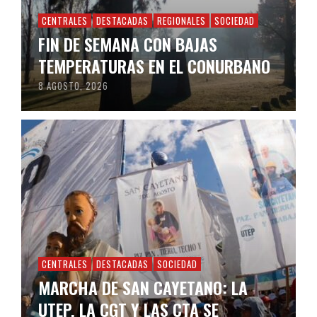
CENTRALES
DESTACADAS
REGIONALES
SOCIEDAD
FIN DE SEMANA CON BAJAS
TEMPERATURAS EN EL CONURBANO
8 AGOSTO, 2026
CENTRALES
DESTACADAS
SOCIEDAD
MARCHA DE SAN CAYETANO: LA
UTEP, LA CGT Y LAS CTA SE