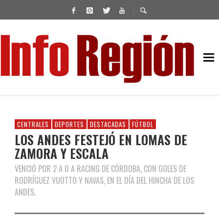
CENTRALES
DEPORTES
DESTACADAS
FÚTBOL
LOS ANDES FESTEJÓ EN LOMAS DE
ZAMORA Y ESCALA
VENCIÓ POR 2 A 0 A RACING DE CÓRDOBA, CON GOLES DE
RODRÍGUEZ VUOTTO Y NAVAS, EN EL DÍA DEL HINCHA DE LOS
ANDES.