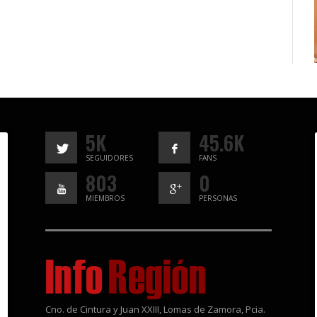
5K
45.6K
SEGUIDORES
FANS
803
0
MIEMBROS
PERSONAS
Cno. de Cintura y Juan XXIII, Lomas de Zamora, Pcia.