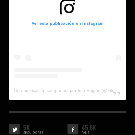
Ver esta publicación en Instagram
Una publicación compartida por Info Región (@inforegion_redes)
5K
45.6K
SEGUIDORES
FANS