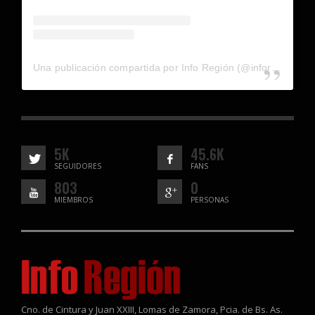
Una publicación compartida por Info Región (@inforegion_redes)
5K
45.6K
SEGUIDORES
FANS
803
0
MIEMBROS
PERSONAS
Cno. de Cintura y Juan XXIII, Lomas de Zamora, Pcia. de Bs. As.