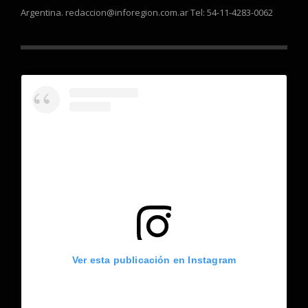
Argentina. redaccion@inforegion.com.ar Tel: 54-11-4283-0062
Ver esta publicación en Instagram