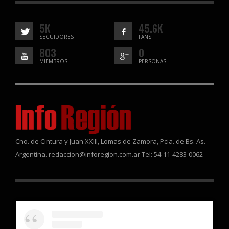
5K
45.6K
SEGUIDORES
FANS
803
0
MIEMBROS
PERSONAS
Cno. de Cintura y Juan XXIII, Lomas de Zamora, Pcia. de Bs. As.
Argentina. redaccion@inforegion.com.ar Tel: 54-11-4283-0062