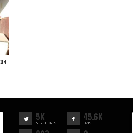
RON
5K
45.6K
SEGUIDORES
FANS