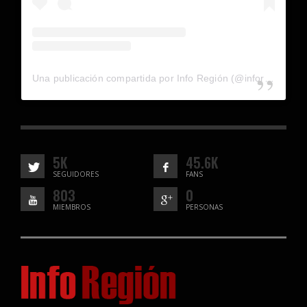
Una publicación compartida por Info Región (@inforegion_redes)
5K
45.6K
SEGUIDORES
FANS
803
0
MIEMBROS
PERSONAS