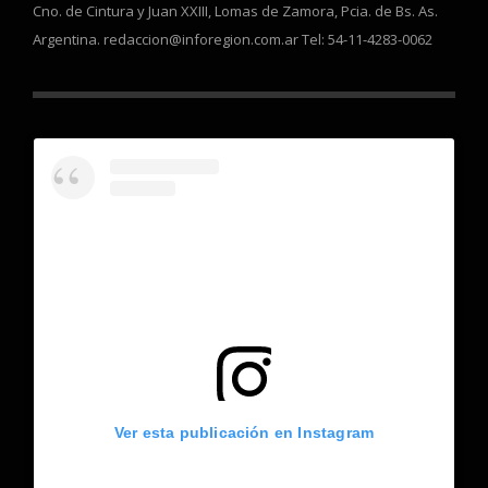
Cno. de Cintura y Juan XXIII, Lomas de Zamora, Pcia. de Bs. As.
Argentina. redaccion@inforegion.com.ar Tel: 54-11-4283-0062
Ver esta publicación en Instagram