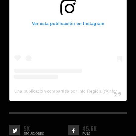
Ver esta publicación en Instagram
Una publicación compartida por Info Región (@inforegion_redes)
5K
45.6K
SEGUIDORES
FANS