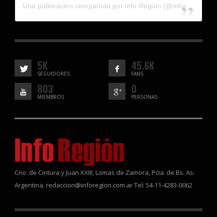
Una publicación compartida por Info Región (@inforegion_redes)
5K
45.6K
SEGUIDORES
FANS
803
0
MIEMBROS
PERSONAS
Cno. de Cintura y Juan XXIII, Lomas de Zamora, Pcia. de Bs. As.
Argentina. redaccion@inforegion.com.ar Tel: 54-11-4283-0062