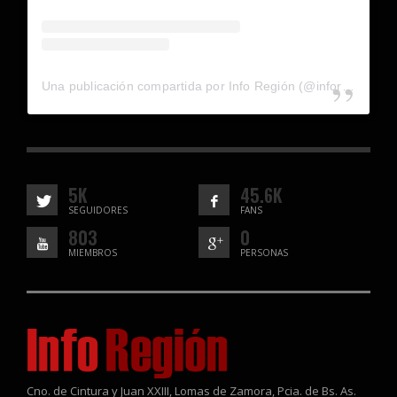
Una publicación compartida por Info Región (@inforegion_redes)
5K
45.6K
SEGUIDORES
FANS
803
0
MIEMBROS
PERSONAS
Cno. de Cintura y Juan XXIII, Lomas de Zamora, Pcia. de Bs. As.