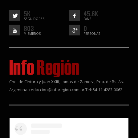
5K
45.6K
SEGUIDORES
FANS
803
0
MIEMBROS
PERSONAS
Cno. de Cintura y Juan XXIII, Lomas de Zamora, Pcia. de Bs. As.
Argentina. redaccion@inforegion.com.ar Tel: 54-11-4283-0062