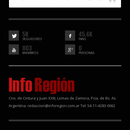
5K
45.6K
SEGUIDORES
FANS
803
0
MIEMBROS
PERSONAS
Cno. de Cintura y Juan XXIII, Lomas de Zamora, Pcia. de Bs. As.
Argentina. redaccion@inforegion.com.ar Tel: 54-11-4283-0062