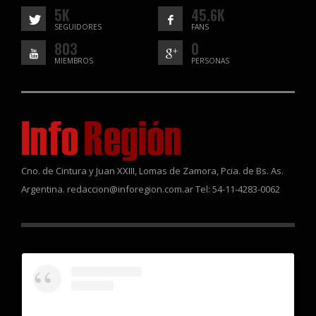
5K
45.6K
SEGUIDORES
FANS
803
0
MIEMBROS
PERSONAS
Cno. de Cintura y Juan XXIII, Lomas de Zamora, Pcia. de Bs. As.
Argentina. redaccion@inforegion.com.ar Tel: 54-11-4283-0062