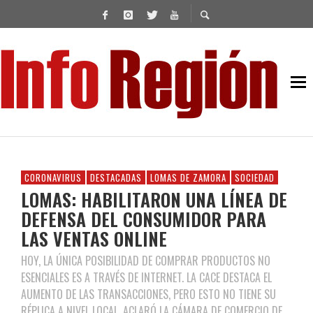
CORONAVIRUS
DESTACADAS
LOMAS DE ZAMORA
SOCIEDAD
LOMAS: HABILITARON UNA LÍNEA DE
DEFENSA DEL CONSUMIDOR PARA
LAS VENTAS ONLINE
HOY, LA ÚNICA POSIBILIDAD DE COMPRAR PRODUCTOS NO
ESENCIALES ES A TRAVÉS DE INTERNET. LA CACE DESTACA EL
AUMENTO DE LAS TRANSACCIONES, PERO ESTO NO TIENE SU
RÉPLICA A NIVEL LOCAL, ACLARÓ LA CÁMARA DE COMERCIO DE