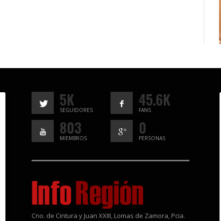
5K
45.6K
SEGUIDORES
FANS
803
0
MIEMBROS
PERSONAS
Cno. de Cintura y Juan XXIII, Lomas de Zamora, Pcia.