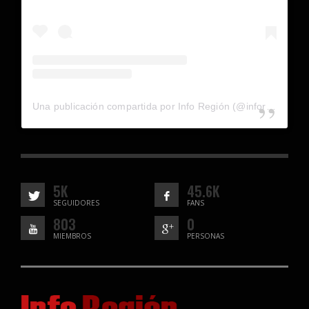
Una publicación compartida por Info Región (@inforegion_redes)
5K
45.6K
SEGUIDORES
FANS
803
0
MIEMBROS
PERSONAS