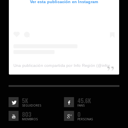
Ver esta publicación en Instagram
Una publicación compartida por Info Región (@inforegion_redes)
5K
45.6K
SEGUIDORES
FANS
803
0
MIEMBROS
PERSONAS