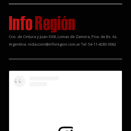
Cno. de Cintura y Juan XXIII, Lomas de Zamora, Pcia. de Bs. As.
Argentina. redaccion@inforegion.com.ar Tel: 54-11-4283-0062