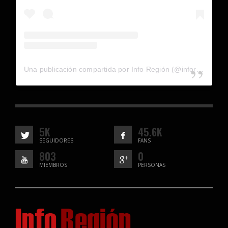
Una publicación compartida por Info Región (@inforegion_redes)
5K
45.6K
SEGUIDORES
FANS
803
0
MIEMBROS
PERSONAS