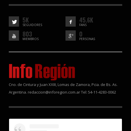
5K
45.6K
SEGUIDORES
FANS
803
0
MIEMBROS
PERSONAS
Cno. de Cintura y Juan XXIII, Lomas de Zamora, Pcia. de Bs. As.
Argentina. redaccion@inforegion.com.ar Tel: 54-11-4283-0062