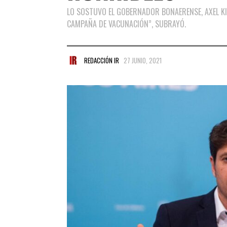
LO SOSTUVO EL GOBERNADOR BONAERENSE, AXEL KIC
CAMPAÑA DE VACUNACIÓN”, SUBRAYÓ.
REDACCIÓN IR
27 JUNIO, 2021