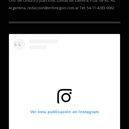
Cno. de Cintura y Juan XXIII, Lomas de Zamora, Pcia. de Bs. As.
Argentina. redaccion@inforegion.com.ar Tel: 54-11-4283-0062
Ver esta publicación en Instagram