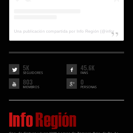
Una publicación compartida por Info Región (@inforegion_redes)
5K
45.6K
SEGUIDORES
FANS
803
0
MIEMBROS
PERSONAS