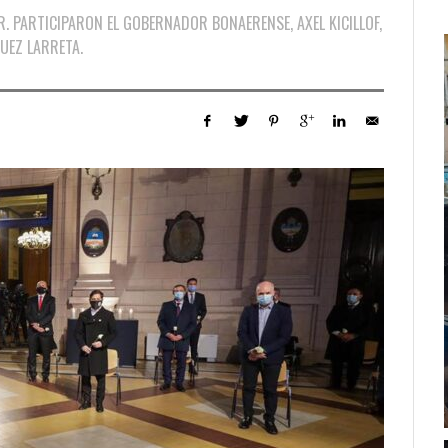
R. PARTICIPARON EL GOBERNADOR BONAERENSE, AXEL KICILLOF,
UEZ LARRETA.