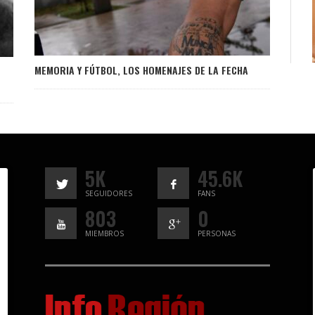
MEMORIA Y FÚTBOL, LOS HOMENAJES DE LA FECHA
5K
45.6K
SEGUIDORES
FANS
803
0
MIEMBROS
PERSONAS