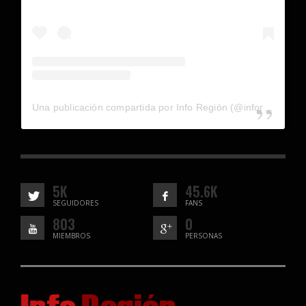
Una publicación compartida por Info Región (@inforegion_redes)
5K
45.6K
SEGUIDORES
FANS
803
0
MIEMBROS
PERSONAS