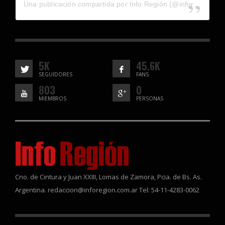
Una publicación compartida por Info Región (@inforegion_redes)
5K
45.6K
SEGUIDORES
FANS
803
0
MIEMBROS
PERSONAS
Cno. de Cintura y Juan XXIII, Lomas de Zamora, Pcia. de Bs. As.
Argentina. redaccion@inforegion.com.ar Tel: 54-11-4283-0062